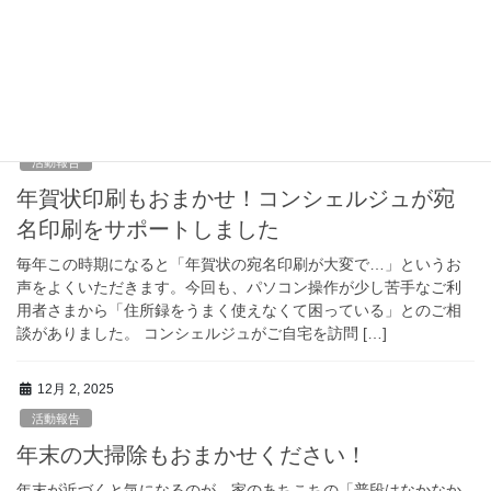
12月なかば、朝から雪まじりの雨と強い風。足元が悪く、バス停
まで歩くのも不安…というご相談をいただき、病院の付き添いサ
ポートを行いました。ご自宅前で雨具や荷物を一緒に整え、玄関
から病院受付まで安全に移動。院内では受付・検 […]
12月 9, 2025
活動報告
年賀状印刷もおまかせ！コンシェルジュが宛
名印刷をサポートしました
毎年この時期になると「年賀状の宛名印刷が大変で…」というお
声をよくいただきます。今回も、パソコン操作が少し苦手なご利
用者さまから「住所録をうまく使えなくて困っている」とのご相
談がありました。 コンシェルジュがご自宅を訪問 […]
12月 2, 2025
活動報告
年末の大掃除もおまかせください！
年末が近づくと気になるのが、家のあちこちの「普段はなかなか