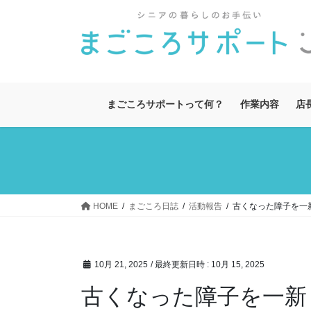
コ
ナ
ン
ビ
テ
ゲ
ン
ー
ツ
シ
へ
ョ
まごころサポートって何？
作業内容
店
ス
ン
キ
に
ッ
移
プ
動
HOME
まごころ日誌
活動報告
古くなった障子を一
10月 21, 2025
/ 最終更新日時 :
10月 15, 2025
古くなった障子を一新