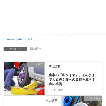
コンシェルジュが訪問し、フィルターの汚れと臭いを確認
内部汚れがある場合、専任スタッフによる分解洗浄を実施
洗浄後の風量・消臭効果を確認いただき、完了
▼お問い合わせ・ご相談はこちら
https://magocoro-
toyama.jp/#contact
活動報告
カテゴリー
サービス紹介
前の記事
実家の「冬タイヤ」、そのまま
で大丈夫？腰への負担を減らす
春の準備
3月 30, 2026
サービス紹介
次の記事